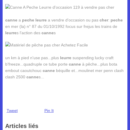
canne
a
peche
leurre
a vendre d'occasion ou pas
cher
:
peche
en mer (la) n° 87 du 01/10/1992 focus sur frejus les trains de
leurre
s l'action des
canne
s
un km à pied n'use pas...plus
leurre
suspending lucky craft
b'freeze...quadruple ce tube porte
canne
à pêche...plus bota
embout caoutchouc
canne
béquille et...moulinet mer penn clash
clash 2500
canne
s...
Tweet
Pin It
Articles liés