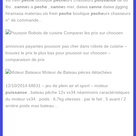
vis frein
peche
boutique
peche
urs chasseurs
puissance
de 60
lbs...
canne
s a
peche
,
canne
s mer, daiwa
canne
daiwa jigging
hiramasa materiau vis frein
peche
boutique
peche
urs chasseurs
n° de commande...
annonces payantes poussoir pas cher dans robots de cuisine –
trouvez le prix le plus bas pour poussoir sur choozen –
comparaison de prix
12/10/2014 68631 – jeu de plein air et sport – moteur
puissance
...bateau pêche 12v vx34 néanmoins caractéristiques
du moteur vx34 : poids : 6,7kg vitesses : par le fait ; 5 avant / 2
arrière poids max bateau...